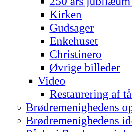
250 års jubilæum
Kirken
Gudsager
Enkehuset
Christinero
Øvrige billeder
Video
Restaurering af tå
Brødremenighedens op
Brødremenighedens ide