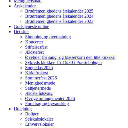
Menighedsblad
Årskalender
Brødremenighedens årskalender 2025
Brødremenighedens årskalender 2024
Brødremenighedens årskalender 2023
Gudstjeneste online
Det sker
Shopping og overnatning
Koncerter
Stiftelsesfest
Ældstefest
Øvetider for sang- og blæserkor i den lille kirkesal
Sykreds klokken 15-16.30 i Præsteboligen
Suppedas 2025
Kirkefrokost
Sommerfest 2026
Menighedsmøde
Saltjenermøde
Ældsterådsvalg
Øvrige arrangementer 2026
Foredrag og byvandring
Udlejning
Boliger
Selskabslokaler
Erhvervslokaler