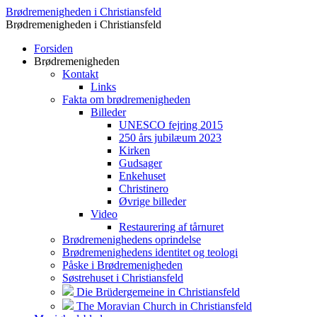
Brødremenigheden i Christiansfeld
Brødremenigheden i Christiansfeld
Forsiden
Brødremenigheden
Kontakt
Links
Fakta om brødremenigheden
Billeder
UNESCO fejring 2015
250 års jubilæum 2023
Kirken
Gudsager
Enkehuset
Christinero
Øvrige billeder
Video
Restaurering af tårnuret
Brødremenighedens oprindelse
Brødremenighedens identitet og teologi
Påske i Brødremenigheden
Søstrehuset i Christiansfeld
Die Brüdergemeine in Christiansfeld
The Moravian Church in Christiansfeld