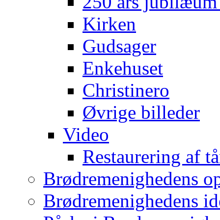
250 års jubilæum
Kirken
Gudsager
Enkehuset
Christinero
Øvrige billeder
Video
Restaurering af tå
Brødremenighedens op
Brødremenighedens ide