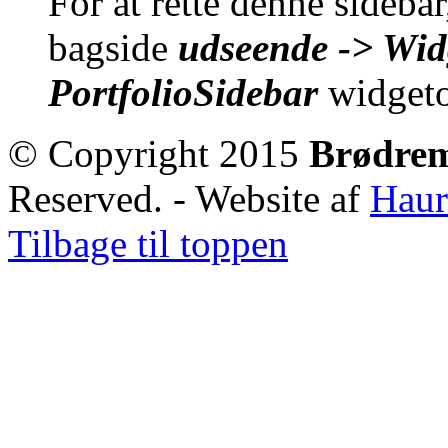
For at rette denne sidebar
bagside
udseende -> Wid
PortfolioSidebar
widget
© Copyright 2015
Brødre
Reserved. - Website af
Haur
Tilbage til toppen